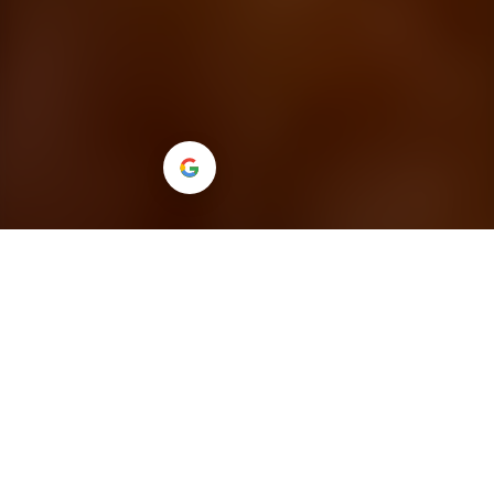
Co pro vás umíme připravit
Neprodáváme jen jednu šablonu. Každou akci
skládáme podle toho, jestli potřebujete posílit tým,
pobavit děti, rozhýbat velkou skupinu nebo nabídnout
výrazný program na událost.